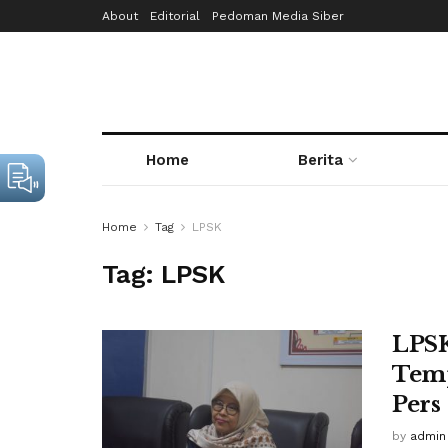
About
Editorial
Pedoman Media Siber
Home
Berita
Home
Tag
LPSK
Tag:
LPSK
LPSK
Temp
Pers
by
admin