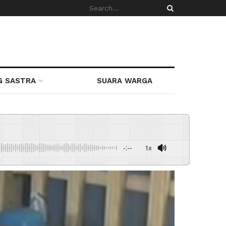
G SASTRA
SUARA WARGA
-:--
1x