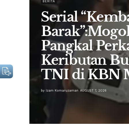
BERITA
Serial “Kemba
Barak”:Mogok
Pangkal Perk
Keributan Bu
TNI di KBN
by
Izam Komaruzaman
AUGUST 7, 2026