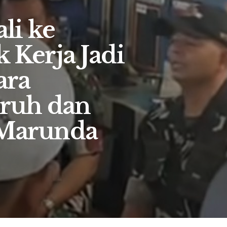
li ke
 Kerja Jadi
ara
ruh dan
 Marunda