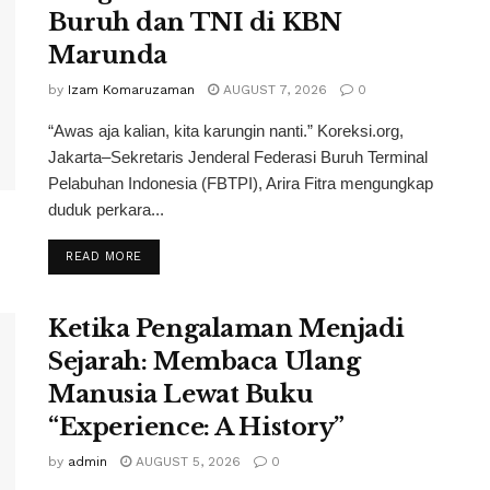
Buruh dan TNI di KBN
Marunda
by
Izam Komaruzaman
AUGUST 7, 2026
0
“Awas aja kalian, kita karungin nanti.” Koreksi.org,
Jakarta–Sekretaris Jenderal Federasi Buruh Terminal
Pelabuhan Indonesia (FBTPI), Arira Fitra mengungkap
duduk perkara...
READ MORE
Ketika Pengalaman Menjadi
Sejarah: Membaca Ulang
Manusia Lewat Buku
“Experience: A History”
by
admin
AUGUST 5, 2026
0