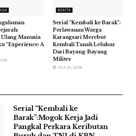
RGA
BERITA
engalaman
Serial “Kembali ke Barak”:
ejarah:
Perlawanan Warga
Ulang Manusia
Karangsari Merebut
u “Experience: A
Kembali Tanah Leluhur
Dari Bayang-Bayang
Militer
2026
JULY 30, 2026
Serial “Kembali ke
Barak”:Mogok Kerja Jadi
Pangkal Perkara Keributan
Buruh dan TNI di KBN