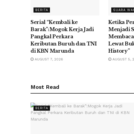
BERITA
SUARA WA
Serial “Kembali ke
Ketika P
Barak”:Mogok Kerja Jadi
Menjadi S
Pangkal Perkara
Membaca 
Keributan Buruh dan TNI
Lewat Buk
di KBN Marunda
History”
AUGUST 7, 2026
AUGUST 5, 
Most Read
BERITA