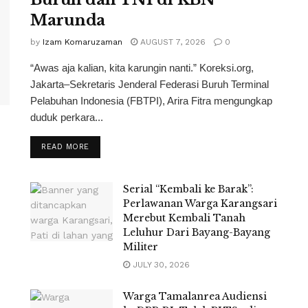
Marunda
by
Izam Komaruzaman
AUGUST 7, 2026
0
“Awas aja kalian, kita karungin nanti.” Koreksi.org,
Jakarta–Sekretaris Jenderal Federasi Buruh Terminal
Pelabuhan Indonesia (FBTPI), Arira Fitra mengungkap
duduk perkara...
READ MORE
Serial “Kembali ke Barak”:
Perlawanan Warga Karangsari
Merebut Kembali Tanah
Leluhur Dari Bayang-Bayang
Militer
JULY 30, 2026
Warga Tamalanrea Audiensi