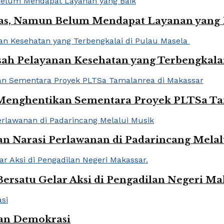
eras, Namun Belum Mendapat Layanan yang 
h Pelayanan Kesehatan yang Terbengkalai
 Menghentikan Sementara Proyek PLTSa Ta
dan Narasi Perlawanan di Padarincang Mela
Bersatu Gelar Aksi di Pengadilan Negeri Ma
man Demokrasi