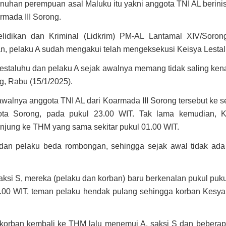
han perempuan asal Maluku itu yakni anggota TNI AL berinisi
rmada III Sorong.
lidikan dan Kriminal (Lidkrim) PM-AL Lantamal XIV/Soro
n, pelaku A sudah mengakui telah mengeksekusi Keisya Lestal
estaluhu dan pelaku A sejak awalnya memang tidak saling kena
g, Rabu (15/1/2025).
walnya anggota TNI AL dari Koarmada III Sorong tersebut ke 
ta Sorong, pada pukul 23.00 WIT. Tak lama kemudian, K
jung ke THM yang sama sekitar pukul 01.00 WIT.
 dan pelaku beda rombongan, sehingga sejak awal tidak ad
aksi S, mereka (pelaku dan korban) baru berkenalan pukul puku
00 WIT, teman pelaku hendak pulang sehingga korban Kesya 
korban kembali ke THM lalu menemui A, saksi S dan bebera