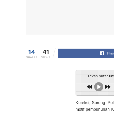
14
41
Shar
SHARES
VIEWS
Tekan putar u
Koreksi, Sorong- Pol
motif pembunuhan Ke