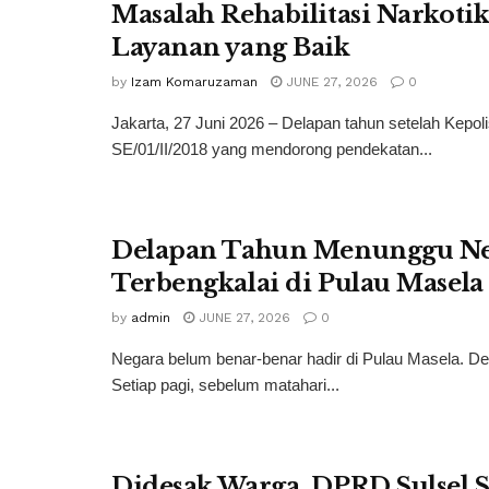
Masalah Rehabilitasi Narkot
Layanan yang Baik
by
Izam Komaruzaman
JUNE 27, 2026
0
Jakarta, 27 Juni 2026 – Delapan tahun setelah Kepo
SE/01/II/2018 yang mendorong pendekatan...
Delapan Tahun Menunggu Neg
Terbengkalai di Pulau Masel
by
admin
JUNE 27, 2026
0
Negara belum benar-benar hadir di Pulau Masela. De
Setiap pagi, sebelum matahari...
Didesak Warga, DPRD Sulsel 