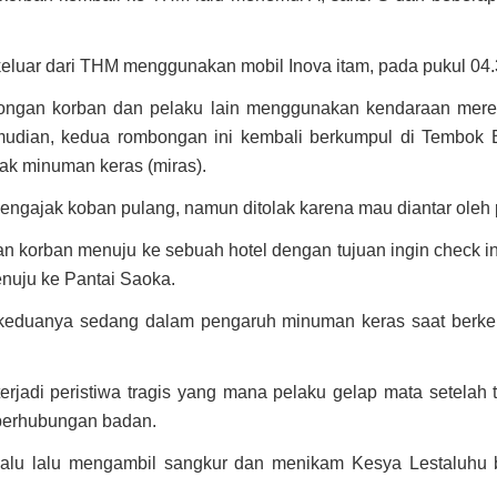
eluar dari THM menggunakan mobil Inova itam, pada pukul 04.
bongan korban dan pelaku lain menggunakan kendaraan mere
mudian, kedua rombongan ini kembali berkumpul di Tembok B
ak minuman keras (miras).
ngajak koban pulang, namun ditolak karena mau diantar oleh p
dan korban menuju ke sebuah hotel dengan tujuan ingin check in
uju ke Pantai Saoka.
 keduanya sedang dalam pengaruh minuman keras saat berke
erjadi peristiwa tragis yang mana pelaku gelap mata setelah 
berhubungan badan.
lalu lalu mengambil sangkur dan menikam Kesya Lestaluhu be