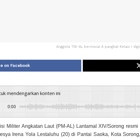
Anggota TNI-AL berinisial A pangkat Kelasi I dig
e on Facebook
ntuk mendengarkan konten ini
0:00
isi Militer Angkatan Laut (PM-AL) Lantamal XIV/Sorong resmi 
sya Irena Yola Lestaluhu (20) di Pantai Saoka, Kota Sorong,