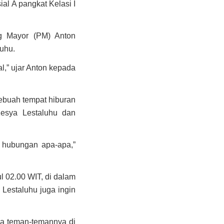
al A pangkat Kelasi I
ng Mayor (PM) Anton
uhu.
l,” ujar Anton kepada
sebuah tempat hiburan
esya Lestaluhu dan
a hubungan apa-apa,”
l 02.00 WIT, di dalam
Lestaluhu juga ingin
pa teman-temannya di