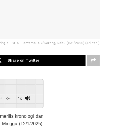
iring di PM-AL Lantamal XIV/Sorong, Rabu (15/1/2025).(Ari Yani)
Share on Twitter
-:--
1x
merilis kronologi dan
 Minggu (12/1/2025).