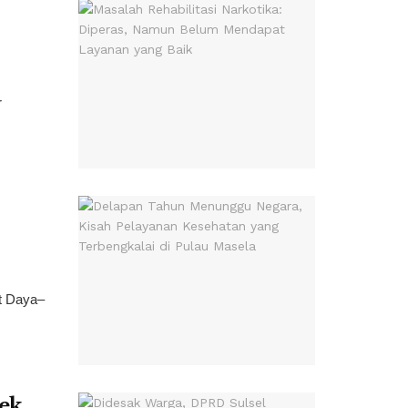
r
at Daya–
ek