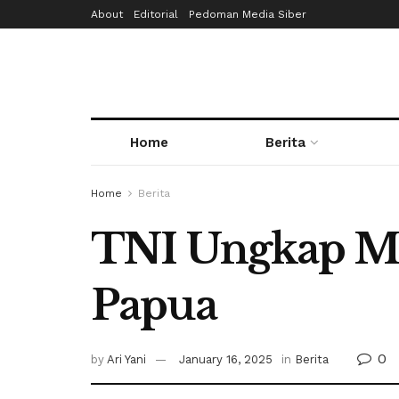
About
Editorial
Pedoman Media Siber
Home
Berita
Home
Berita
TNI Ungkap M
Papua
0
by
Ari Yani
January 16, 2025
in
Berita