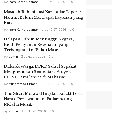
by
Izam Komaruzaman
JULY 10, 2026
0
Masalah Rehabilitasi Narkotika: Diperas,
Namun Belum Mendapat Layanan yang
Baik
by
Izam Komaruzaman
JUNE 27, 2026
0
Delapan Tahun Menunggu Negara,
Kisah Pelayanan Kesehatan yang
Terbengkalai di Pulau Masela
by
admin
JUNE 27, 2026
0
Didesak Warga, DPRD Sulsel Sepakat
Menghentikan Sementara Proyek
PLTSa Tamalanrea di Makassar
by
Muhammad Firman
JUNE 27, 2026
0
The Strzr: Merawat Ingatan Kolektif dan
Narasi Perlawanan di Padarincang
Melalui Musik
by
admin
JUNE 23, 2026
0