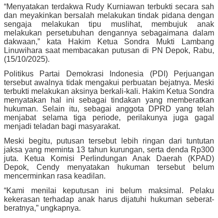
“Menyatakan terdakwa Rudy Kurniawan terbukti secara sah
dan meyakinkan bersalah melakukan tindak pidana dengan
sengaja melakukan tipu muslihat, membujuk anak
melakukan persetubuhan dengannya sebagaimana dalam
dakwaan,” kata Hakim Ketua Sondra Mukti Lambang
Linuwihara saat membacakan putusan di PN Depok, Rabu,
(15/10/2025).
Politikus Partai Demokrasi Indonesia (PDI) Perjuangan
tersebut awalnya tidak mengakui perbuatan bejatnya. Meski
terbukti melakukan aksinya berkali-kali. Hakim Ketua Sondra
menyatakan hal ini sebagai tindakan yang memberatkan
hukuman. Selain itu, sebagai anggota DPRD yang telah
menjabat selama tiga periode, perilakunya juga gagal
menjadi teladan bagi masyarakat.
Meski begitu, putusan tersebut lebih ringan dari tuntutan
jaksa yang meminta 13 tahun kurungan, serta denda Rp300
juta. Ketua Komisi Perlindungan Anak Daerah (KPAD)
Depok, Cendy menyatakan hukuman tersebut belum
mencerminkan rasa keadilan.
“Kami menilai keputusan ini belum maksimal. Pelaku
kekerasan terhadap anak harus dijatuhi hukuman seberat-
beratnya,” ungkapnya.