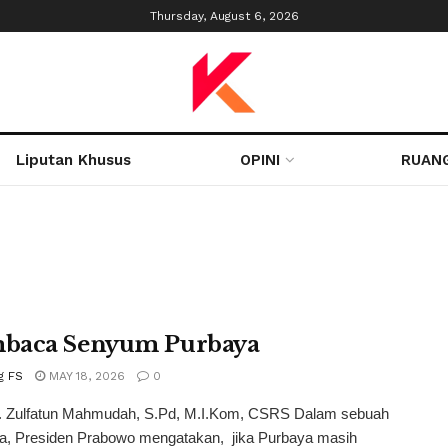
Thursday, August 6, 2026
Liputan Khusus
OPINI
RUAN
baca Senyum Purbaya
g FS
MAY 18, 2026
0
r. Zulfatun Mahmudah, S.Pd, M.I.Kom, CSRS Dalam sebuah
ya, Presiden Prabowo mengatakan, jika Purbaya masih