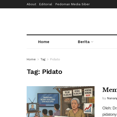
About
Editorial
Pedoman Media Siber
Home
Berita
Home
Tag
Pidato
Tag:
Pidato
Mem
by
Nanan
Oleh: D
pidaton