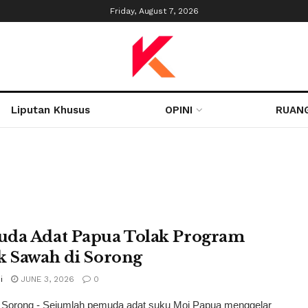
Friday, August 7, 2026
Liputan Khusus
OPINI
RUAN
da Adat Papua Tolak Program
k Sawah di Sorong
i
JUNE 3, 2026
0
, Sorong - Sejumlah pemuda adat suku Moi Papua menggelar