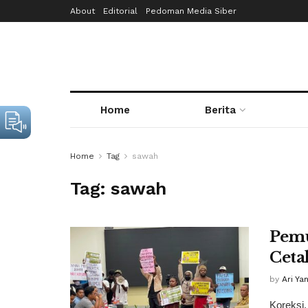
About
Editorial
Pedoman Media Siber
Home
Berita
Home
Tag
sawah
Tag:
sawah
Pemu
Ceta
by
Ari Yan
Koreksi