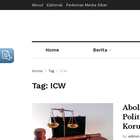
About
Editorial
Pedoman Media Siber
Home
Berita
Home
Tag
ICW
Tag:
ICW
Abol
Poli
Koru
by
admin