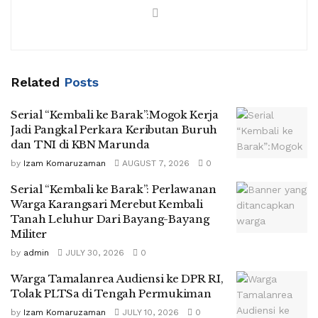
Related
Posts
Serial “Kembali ke Barak”:Mogok Kerja
Jadi Pangkal Perkara Keributan Buruh
dan TNI di KBN Marunda
by
Izam Komaruzaman
AUGUST 7, 2026
0
Serial “Kembali ke Barak”: Perlawanan
Warga Karangsari Merebut Kembali
Tanah Leluhur Dari Bayang-Bayang
Militer
by
admin
JULY 30, 2026
0
Warga Tamalanrea Audiensi ke DPR RI,
Tolak PLTSa di Tengah Permukiman
by
Izam Komaruzaman
JULY 10, 2026
0