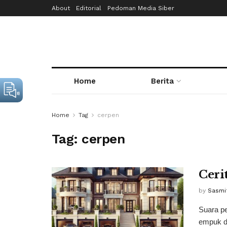
About
Editorial
Pedoman Media Siber
Home
Berita
Home
Tag
cerpen
Tag:
cerpen
Ceri
by
Sasmi
Suara pe
empuk de