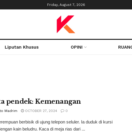
Friday, August 7, 2026
Liputan Khusus
OPINI
RUAN
ta pendek: Kemenangan
to Madrim
OCTOBER 27, 2024
0
rempuan berbisik di ujung telepon seluler. Ia duduk di kursi
ngan kain beludru. Kaca di meja rias dari ...