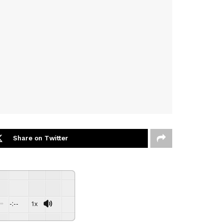
Share on Twitter
-:--
1x