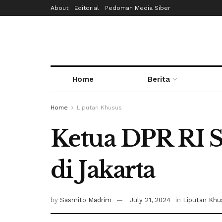
About
Editorial
Pedoman Media Siber
Home
Berita
Home
Liputan Khusus
Ketua DPR RI S
di Jakarta
by
Sasmito Madrim
July 21, 2024
in
Liputan Khu