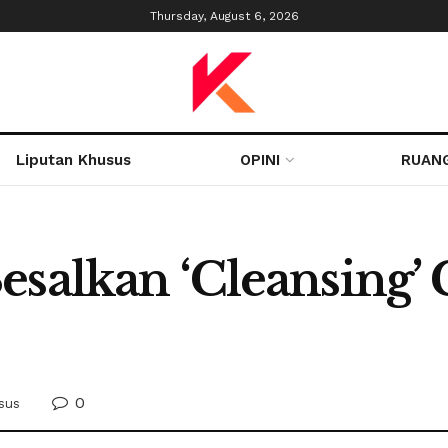
Thursday, August 6, 2026
Liputan Khusus
OPINI
RUAN
esalkan ‘Cleansing’
0
sus