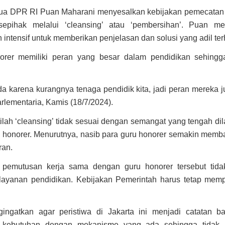
etua DPR RI Puan Maharani menyesalkan kebijakan pemecatan 
sepihak melalui ‘cleansing’ atau ‘pembersihan’. Puan m
 intensif untuk memberikan penjelasan dan solusi yang adil ter
norer memiliki peran yang besar dalam pendidikan sehingga
a karena kurangnya tenaga pendidik kita, jadi peran mereka j
Parlementaria, Kamis (18/7/2024).
tilah ‘cleansing’ tidak sesuai dengan semangat yang tengah dil
u honorer. Menurutnya, nasib para guru honorer semakin memba
an.
n pemutusan kerja sama dengan guru honorer tersebut tida
elayanan pendidikan. Kebijakan Pemerintah harus tetap mem
ingatkan agar peristiwa di Jakarta ini menjadi catatan b
a kebutuhan dengan mekanisme yang ada sehingga tidak 