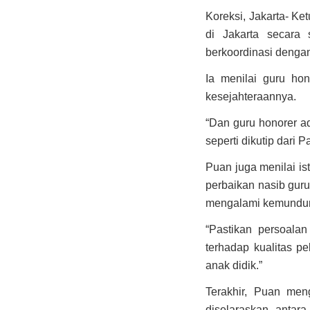
Koreksi, Jakarta- K
di Jakarta secara 
berkoordinasi dengan
Ia menilai guru ho
kesejahteraannya.
“Dan guru honorer ad
seperti dikutip dari 
Puan juga menilai is
perbaikan nasib gur
mengalami kemundur
“Pastikan persoala
terhadap kualitas p
anak didik.”
Terakhir, Puan meng
diselaraskan antar