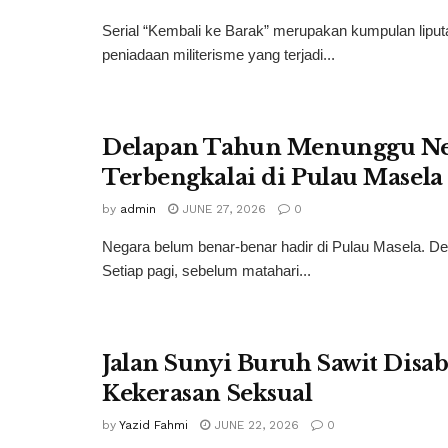
Serial “Kembali ke Barak” merupakan kumpulan lip
peniadaan militerisme yang terjadi...
Delapan Tahun Menunggu Neg
Terbengkalai di Pulau Masel
by
admin
JUNE 27, 2026
0
Negara belum benar-benar hadir di Pulau Masela. De
Setiap pagi, sebelum matahari...
Jalan Sunyi Buruh Sawit Disab
Kekerasan Seksual
by
Yazid Fahmi
JUNE 22, 2026
0