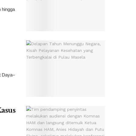
 hingga
at Daya–
Kasus