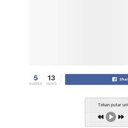
5
13
Shar
SHARES
VIEWS
Tekan putar u