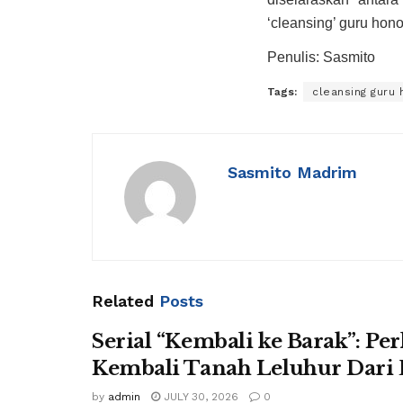
‘cleansing’ guru hono
Penulis: Sasmito
Tags:
cleansing guru 
Sasmito Madrim
Related
Posts
Serial “Kembali ke Barak”: P
Kembali Tanah Leluhur Dari 
by
admin
JULY 30, 2026
0