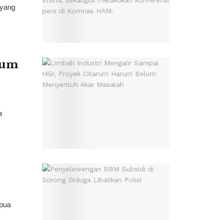
 yang
lum
a
apua