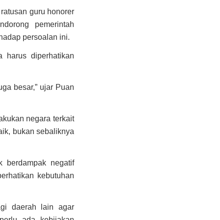
ratusan guru honorer
endorong pemerintah
hadap persoalan ini.
 harus diperhatikan
uga besar,” ujar Puan
akukan negara terkait
ik, bukan sebaliknya
k berdampak negatif
perhatikan kebutuhan
agi daerah lain agar
perlu ada kebijakan