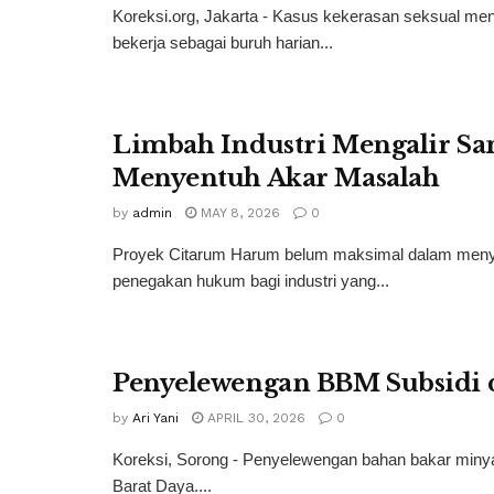
Koreksi.org, Jakarta - Kasus kekerasan seksual men
bekerja sebagai buruh harian...
Limbah Industri Mengalir Sa
Menyentuh Akar Masalah
by
admin
MAY 8, 2026
0
Proyek Citarum Harum belum maksimal dalam menyel
penegakan hukum bagi industri yang...
Penyelewengan BBM Subsidi d
by
Ari Yani
APRIL 30, 2026
0
Koreksi, Sorong - Penyelewengan bahan bakar minyak 
Barat Daya....