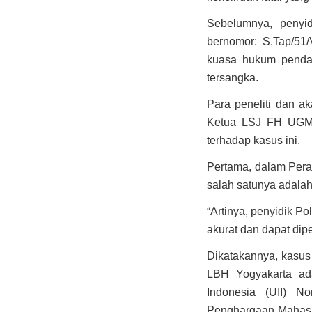
Sebelumnya, penyid
bernomor: S.Tap/51/
kuasa hukum pendam
tersangka.
Para peneliti dan a
Ketua LSJ FH UGM 
terhadap kasus ini.
Pertama, dalam Pera
salah satunya adalah 
“Artinya, penyidik 
akurat dan dapat dip
Dikatakannya, kasus
LBH Yogyakarta ada
Indonesia (UII) N
Penghargaan Mahasis