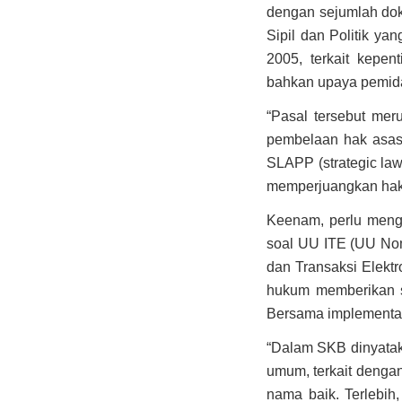
dengan sejumlah dok
Sipil dan Politik y
2005, terkait kepe
bahkan upaya pemid
“Pasal tersebut me
pembelaan hak asasi
SLAPP (strategic law
memperjuangkan hakn
Keenam, perlu meng
soal UU ITE (UU No
dan Transaksi Elekt
hukum memberikan s
Bersama implementa
“Dalam SKB dinyatak
umum, terkait denga
nama baik. Terlebih