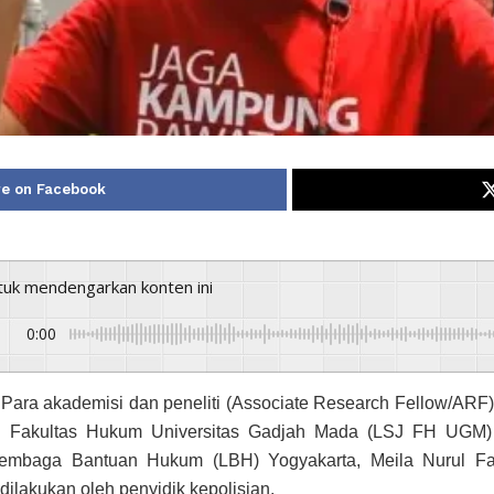
e on Facebook
ntuk mendengarkan konten ini
0:00
- Para akademisi dan peneliti (Associate Research Fellow/ARF
l Fakultas Hukum Universitas Gadjah Mada (LSJ FH UGM)
mbaga Bantuan Hukum (LBH) Yogyakarta, Meila Nurul Faj
 dilakukan oleh penyidik kepolisian.