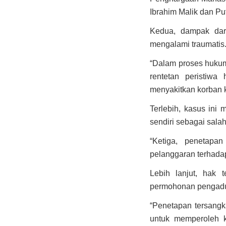
Ibrahim Malik dan P
Kedua, dampak dari
mengalami traumatis
“Dalam proses hukum
rentetan peristiw
menyakitkan korban k
Terlebih, kasus ini
sendiri sebagai sal
“Ketiga, penetapa
pelanggaran terhadap
Lebih lanjut, hak 
permohonan pengadua
“Penetapan tersang
untuk memperoleh k