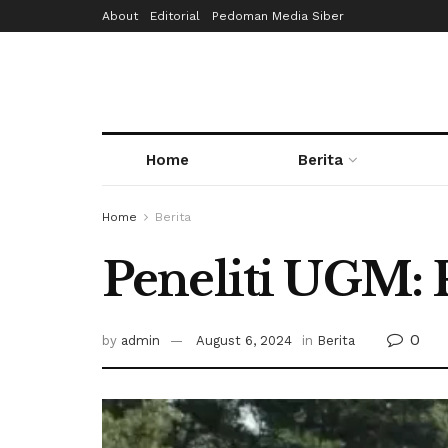
About
Editorial
Pedoman Media Siber
Home
Berita
Home
Berita
Peneliti UGM: 
0
by
admin
August 6, 2024
in
Berita