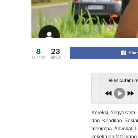
8
23
Shar
SHARES
VIEWS
Tekan putar u
Koreksi, Yogyakarta
dan Keadilan Sosia
menimpa Advokat Le
kekeliruan fatal yang