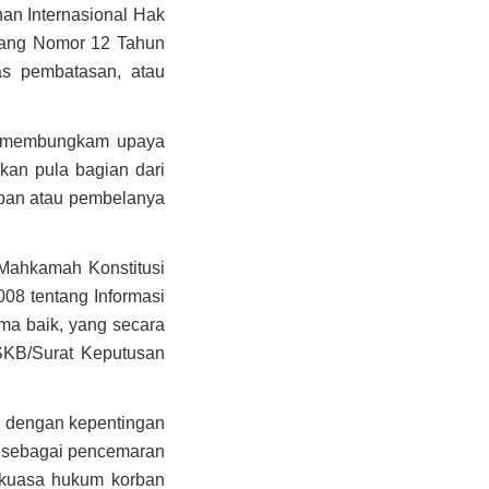
an Internasional Hak
ndang Nomor 12 Tahun
as pembatasan, atau
uk membungkam upaya
kan pula bagian dari
orban atau pembelanya
Mahkamah Konstitusi
8 tentang Informasi
ma baik, yang secara
SKB/Surat Keputusan
n dengan kepentingan
n sebagai pencemaran
i kuasa hukum korban