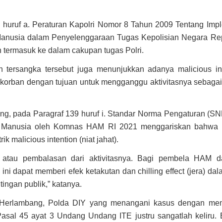
 huruf a. Peraturan Kapolri Nomor 8 Tahun 2009 Tentang Impl
anusia dalam Penyelenggaraan Tugas Kepolisian Negara Rep
 termasuk ke dalam cakupan tugas Polri.
 tersangka tersebut juga menunjukkan adanya malicious inte
orban dengan tujuan untuk mengganggu aktivitasnya sebaga
ng, pada Paragraf 139 huruf i. Standar Norma Pengaturan (S
 Manusia oleh Komnas HAM RI 2021 menggariskan bahwa
trik malicious intention (niat jahat).
si atau pembalasan dari aktivitasnya. Bagi pembela HAM d
ini dapat memberi efek ketakutan dan chilling effect (jera) dal
ngan publik,” katanya.
 Herlambang, Polda DIY yang menangani kasus dengan me
Pasal 45 ayat 3 Undang Undang ITE justru sangatlah keliru.