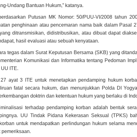
ang-Undang Bantuan Hukum,” katanya.
u, berdasarkan Putusan MK Nomor: 50/PUU-VI/2008 tahun 200
atan penghinaan atau pencemaran nama baik dalam Pasal 27
ang ditransmisikan, didistribusikan, atau dibuat dapat diaks
ndapat, hasil evaluasi atau sebuah kenyataan.
ara tegas dalam Surat Keputusan Bersama (SKB) yang ditandat
enterian Komunikasi dan Informatika tentang Pedoman Impl
 UU ITE.
27 ayat 3 ITE untuk menetapkan pendamping hukum korba
iruan fatal secara hukum, dan menunjukkan Polda DI Yogya
rkembangan doktrin dan ketentuan hukum yang berlaku di Indo
kriminalisasi terhadap pendamping korban adalah bentuk ser
pingnya. UU Tindak Pidana Kekerasan Seksual (TPKS) bah
orban untuk mendapatkan perlindungan hukum selama men
at pemeriksaan.