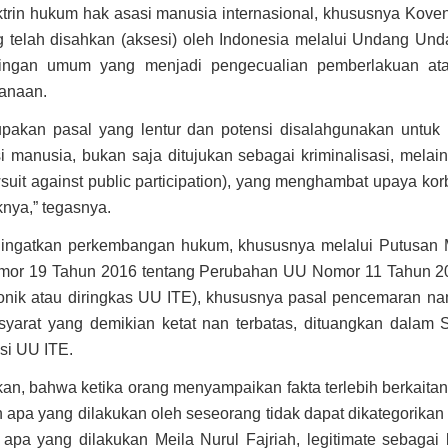
trin hukum hak asasi manusia internasional, khususnya Koven
ang telah disahkan (aksesi) oleh Indonesia melalui Undang U
ntingan umum yang menjadi pengecualian pemberlakuan at
anaan.
rupakan pasal yang lentur dan potensi disalahgunakan unt
 manusia, bukan saja ditujukan sebagai kriminalisasi, melain
suit against public participation), yang menghambat upaya k
ya,” tegasnya.
ingatkan perkembangan hukum, khususnya melalui Putusan 
mor 19 Tahun 2016 tentang Perubahan UU Nomor 11 Tahun 200
ronik atau diringkas UU ITE), khususnya pasal pencemaran na
yarat yang demikian ketat nan terbatas, dituangkan dalam 
si UU ITE.
an, bahwa ketika orang menyampaikan fakta terlebih berkaita
n apa yang dilakukan oleh seseorang tidak dapat dikategorika
, apa yang dilakukan Meila Nurul Fajriah, legitimate sebaga