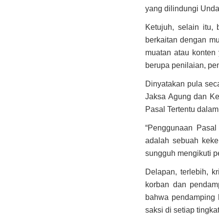
yang dilindungi Und
Ketujuh, selain it
berkaitan dengan mu
muatan atau konten y
berupa penilaian, pe
Dinyatakan pula sec
Jaksa Agung dan Kem
Pasal Tertentu dalam
“Penggunaan Pasal 
adalah sebuah kekel
sungguh mengikuti pe
Delapan, terlebih, 
korban dan pendam
bahwa pendamping k
saksi di setiap tingk