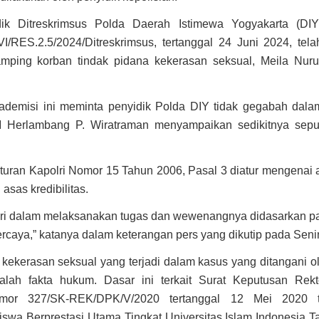
ik Ditreskrimsus Polda Daerah Istimewa Yogyakarta (DIY
VI/RES.2.5/2024/Ditreskrimsus, tertanggal 24 Juni 2024, tel
ping korban tindak pidana kekerasan seksual, Meila Nurul 
kademisi ini meminta penyidik Polda DIY tidak gegabah da
Herlambang P. Wiratraman menyampaikan sedikitnya sepu
turan Kapolri Nomor 15 Tahun 2006, Pasal 3 diatur mengenai 
asas kredibilitas.
Polri dalam melaksanakan tugas dan wewenangnya didasarkan p
ercaya,” katanya dalam keterangan pers yang dikutip pada Senin
 kekerasan seksual yang terjadi dalam kasus yang ditangani o
lah fakta hukum. Dasar ini terkait Surat Keputusan Rekto
omor 327/SK-REK/DPK/V/2020 tertanggal 12 Mei 2020 
wa Berprestasi Utama Tingkat Universitas Islam Indonesia 