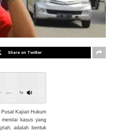
Share on Twitter
-:--
1x
) Pusat Kajian Hukum
 menilai kasus yang
riah, adalah bentuk