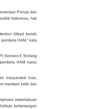
ementasi Prinsip dan
ublik Indonesia, hak
ntion (itikad buruk)
i pembela HAM,” kata
NP) Nomoro 6 Tentang
 pembela HAM harus
an masyarakat luas,
am memberi kritik dan
mproses keberlakuan
 Bahkan bertentangan