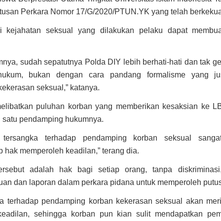
utusan Perkara Nomor 17/G/2020/PTUN.YK yang telah berkekua
 kejahatan seksual yang dilakukan pelaku dapat membua
.
nya, sudah sepatutnya Polda DIY lebih berhati-hati dan tak g
a hukum, bukan dengan cara pandang formalisme yang ju
ekerasan seksual,” katanya.
 melibatkan puluhan korban yang memberikan kesaksian ke L
ah satu pendamping hukumnya.
n tersangka terhadap pendamping korban seksual sangat
 hak memperoleh keadilan,” terang dia.
tersebut adalah hak bagi setiap orang, tanpa diskriminas
n dan laporan dalam perkara pidana untuk memperoleh putusa
ka terhadap pendamping korban kekerasan seksual akan meri
eadilan, sehingga korban pun kian sulit mendapatkan pemul