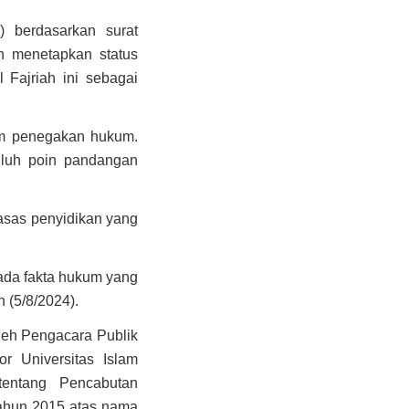
) berdasarkan surat
ah menetapkan status
Fajriah ini sebagai
lam penegakan hukum.
luh poin pandangan
asas penyidikan yang
ada fakta hukum yang
 (5/8/2024).
leh Pengacara Publik
r Universitas Islam
tentang Pencabutan
Tahun 2015 atas nama