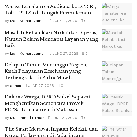
Warga Tamalanrea Audiensi ke DPR RI,
Tolak PLTSa di Tengah Permukiman
by
Izam Komaruzaman
JULY 10, 2026
0
Masalah Rehabilitasi Narkotika: Diperas,
Namun Belum Mendapat Layanan yang
Baik
by
Izam Komaruzaman
JUNE 27, 2026
0
Delapan Tahun Menunggu Negara,
Kisah Pelayanan Kesehatan yang
Terbengkalai di Pulau Masela
by
admin
JUNE 27, 2026
0
Didesak Warga, DPRD Sulsel Sepakat
Menghentikan Sementara Proyek
PLTSa Tamalanrea di Makassar
by
Muhammad Firman
JUNE 27, 2026
0
The Strzr: Merawat Ingatan Kolektif dan
Narasi Perlawanan di Padarincang