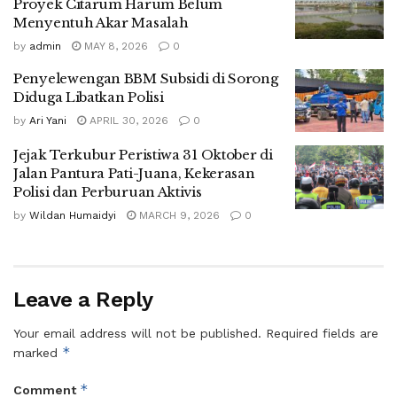
Proyek Citarum Harum Belum
Menyentuh Akar Masalah
by
admin
MAY 8, 2026
0
Penyelewengan BBM Subsidi di Sorong
Diduga Libatkan Polisi
by
Ari Yani
APRIL 30, 2026
0
Jejak Terkubur Peristiwa 31 Oktober di
Jalan Pantura Pati-Juana, Kekerasan
Polisi dan Perburuan Aktivis
by
Wildan Humaidyi
MARCH 9, 2026
0
Leave a Reply
Your email address will not be published.
Required fields are
*
marked
*
Comment